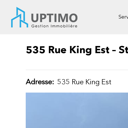
Skip
to
main
Serv
content
535 Rue King Est – S
Adresse:
535 Rue King Est