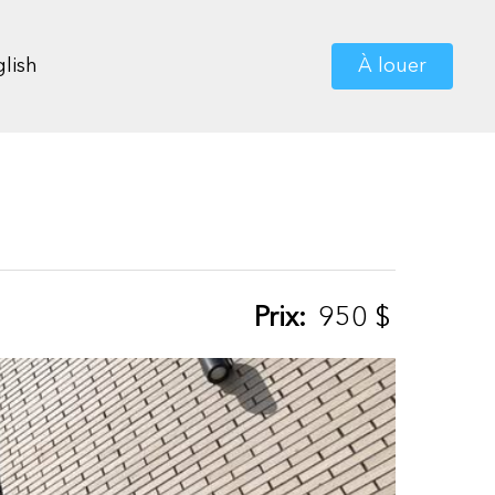
lish
À louer
Prix:
950
$