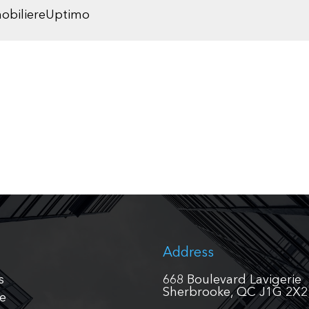
obiliereUptimo
Address
s
668 Boulevard Lavigerie
Sherbrooke, QC J1G 2X2
pe