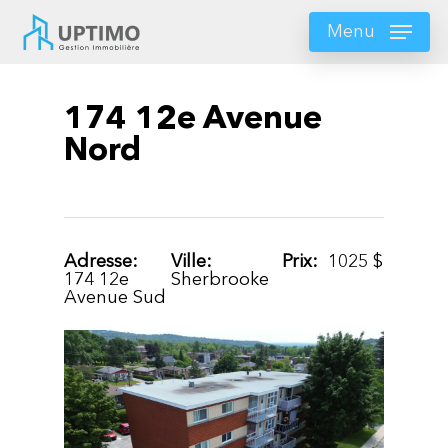
Skip
to
Menu
main
content
174 12e Avenue
Nord
Adresse:
Ville:
Prix:
1025
$
174 12e
Sherbrooke
Avenue Sud