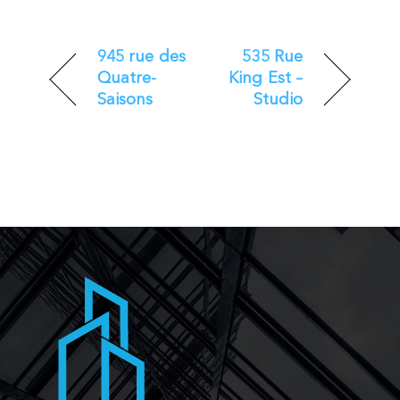
945 rue des
535 Rue
Quatre-
King Est –
Saisons
Studio