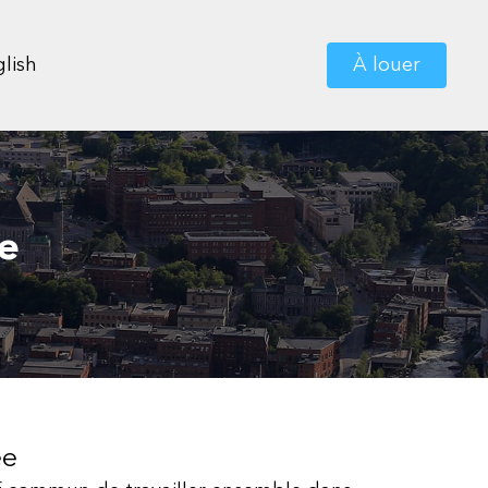
lish
À louer
e
ée