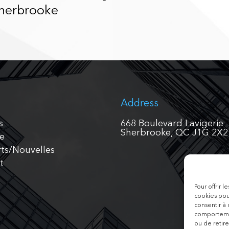
Sherbrooke
Address
s
668 Boulevard Lavigerie
Sherbrooke, QC J1G 2X2
pe
ts/Nouvelles
t
h
Pour offrir 
cookies pou
consentir à
comportemen
ou de retire