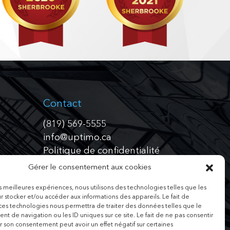
Contact
(819) 569-5555
info@uptimo.ca
Politique de confidentialité
Gérer le consentement aux cookies
Admin section
les meilleures expériences, nous utilisons des technologies telles que les
Connexion
r stocker et/ou accéder aux informations des appareils. Le fait de
 ces technologies nous permettra de traiter des données telles que le
Ajout de propriétés
t de navigation ou les ID uniques sur ce site. Le fait de ne pas consentir
r son consentement peut avoir un effet négatif sur certaines