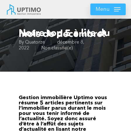
Skip
to
Menu
main
content
Notre top 5 à lire du
mois de décembre!
By
Quatorze
décembre 8,
2022
Non classifié(e)
Gestion immobilière Uptimo vous
résume 5 articles pertinents sur
l’immobilier parus durant le mois
pour vous tenir informé de
l’actualité. Soyez donc assuré
d’être à l’affût des sujets
d’actualité en lisant notre