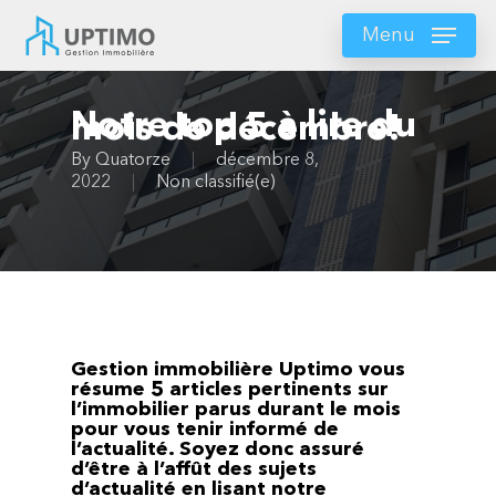
Skip
to
Menu
main
content
Notre top 5 à lire du
mois de décembre!
By
Quatorze
décembre 8,
2022
Non classifié(e)
Gestion immobilière Uptimo vous
résume 5 articles pertinents sur
l’immobilier parus durant le mois
pour vous tenir informé de
l’actualité. Soyez donc assuré
d’être à l’affût des sujets
d’actualité en lisant notre