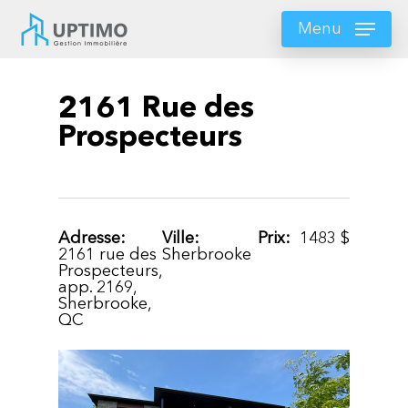
Skip
to
Menu
main
content
2161 Rue des
Prospecteurs
Adresse:
Ville:
Prix:
1483
$
2161 rue des
Sherbrooke
Prospecteurs,
app. 2169,
Sherbrooke,
QC