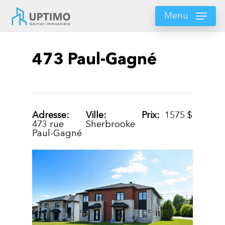
Skip
to
Menu
main
content
473 Paul-Gagné
Adresse:
Ville:
Prix:
1575
$
473 rue
Sherbrooke
Paul-Gagné