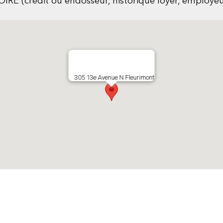
crédit ou endosseur, historique loyer, employeur e
305 13e Avenue N Fleurimont