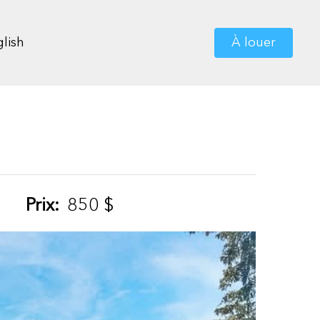
lish
À louer
Prix:
850
$