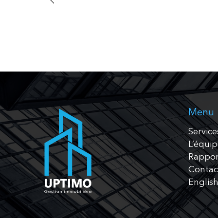
Menu
Service
L’équi
Rappor
Contac
Englis