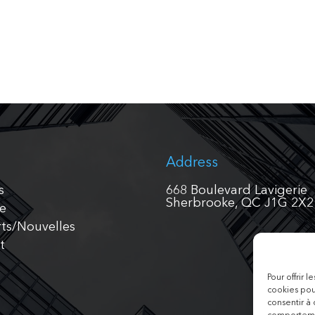
Address
s
668 Boulevard Lavigerie
Sherbrooke, QC J1G 2X2
pe
ts/Nouvelles
t
h
Pour offrir 
cookies pou
consentir à