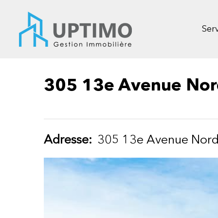
Skip
to
main
Serv
content
305 13e Avenue Nor
Adresse:
305 13e Avenue Nor