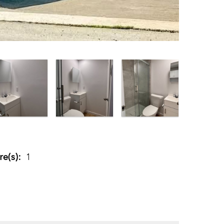
e(s):
1