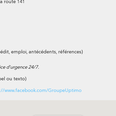
la route 141
édit, emploi, antécédents, références)
ice d’urgence 24/7.
pel ou texto)
s://www.facebook.com/GroupeUptimo