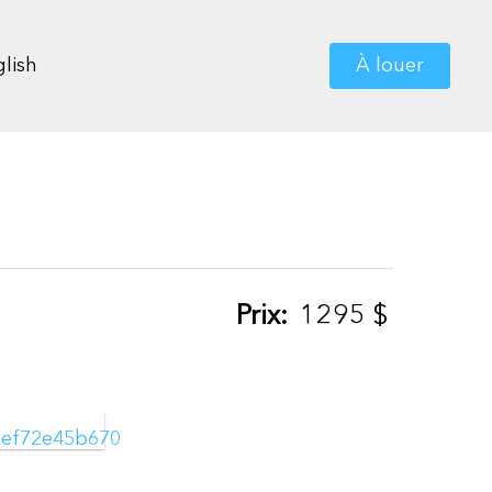
lish
À louer
Prix:
1295
$