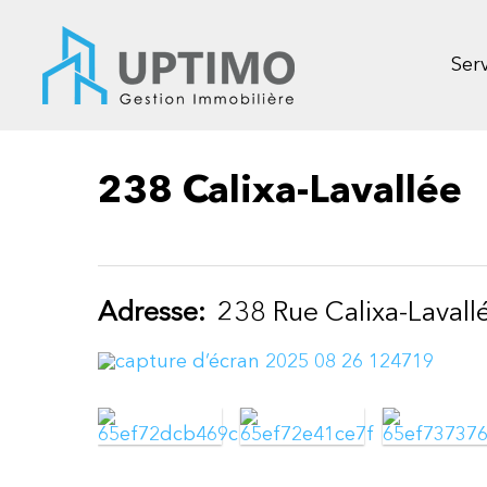
Skip
to
main
Serv
content
238 Calixa-Lavallée
Adresse:
238 Rue Calixa-Lavall