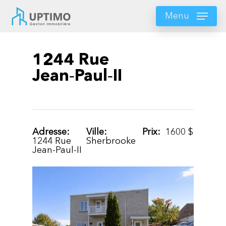
Skip
to
Menu
main
content
1244 Rue
Jean‑Paul‑II
Adresse:
Ville:
Prix:
1600
$
1244 Rue
Sherbrooke
Jean-Paul-II